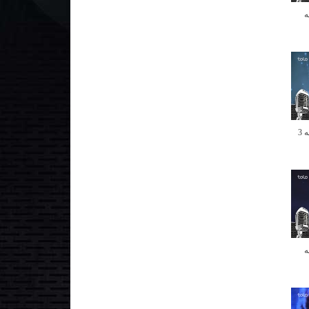
ه
فصل دوم ابر ستاره - مرحله 3
ه