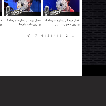
فصل دوم ابر ستاره - مرحله 4
فصل دوم ابر ستاره - مرحله 4
بهترین - سهراب الیار
بهترین - امید پارسا
به
7
6
5
4
3
2
1