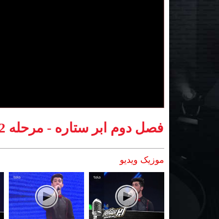
فصل دوم ابر ستاره - مرحله 2 بهترین - الیاس ایثار
موزیک ویدیو
Pages