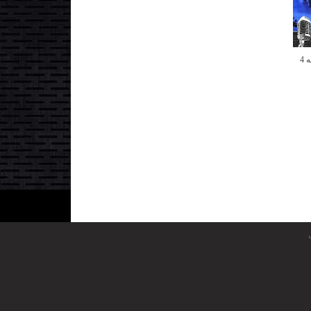
فصل دوم ابر ستاره - مرحله 4