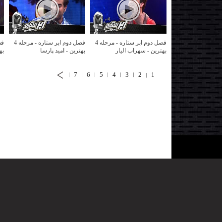
فصل دوم ابر ستاره - مرحله 4
فصل دوم ابر ستاره - مرحله 4
بهترین - سهراب الیار
بهترین - امید پارسا
به
7
6
5
4
3
2
1