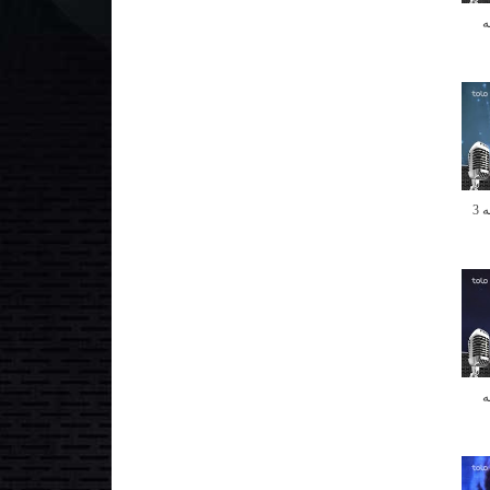
ه
فصل دوم ابر ستاره - مرحله 3
ه