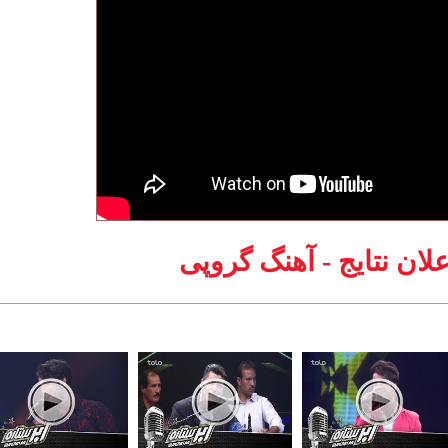
لان نتایج - آهنگ گروپی