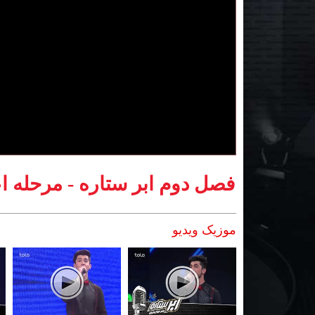
فصل دوم ابر ستاره - مرحله اع
موزیک ویدیو
Pages