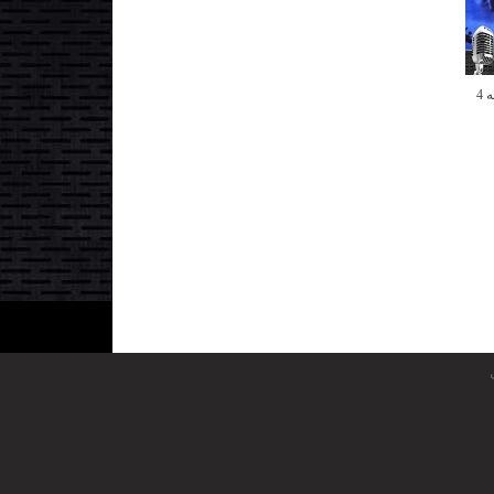
فصل دوم ابر ستاره - مرحله 4